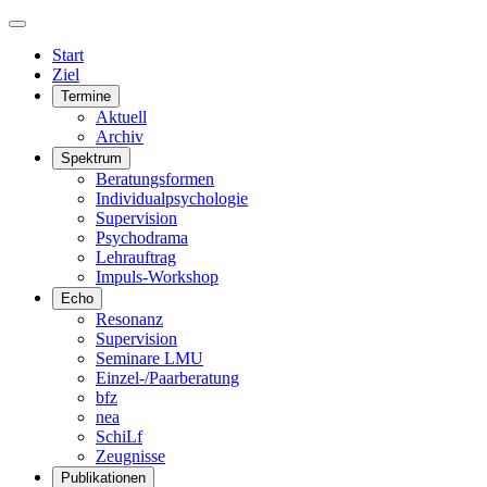
Start
Ziel
Termine
Aktuell
Archiv
Spektrum
Beratungsformen
Individualpsychologie
Supervision
Psychodrama
Lehrauftrag
Impuls-Workshop
Echo
Resonanz
Supervision
Seminare LMU
Einzel-/Paarberatung
bfz
nea
SchiLf
Zeugnisse
Publikationen