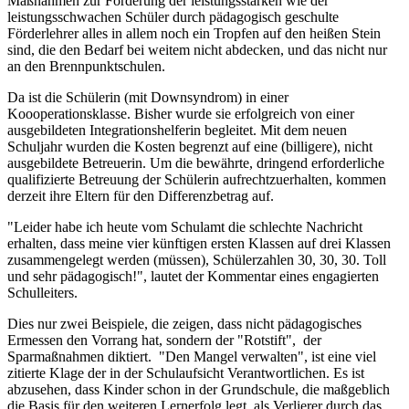
Maßnahmen zur Förderung der leistungsstarken wie der
leistungsschwachen Schüler durch pädagogisch geschulte
Förderlehrer alles in allem noch ein Tropfen auf den heißen Stein
sind, die den Bedarf bei weitem nicht abdecken, und das nicht nur
an den Brennpunktschulen.
Da ist die Schülerin (mit Downsyndrom) in einer
Koooperationsklasse. Bisher wurde sie erfolgreich von einer
ausgebildeten Integrationshelferin begleitet. Mit dem neuen
Schuljahr wurden die Kosten begrenzt auf eine (billigere), nicht
ausgebildete Betreuerin. Um die bewährte, dringend erforderliche
qualifizierte Betreuung der Schülerin aufrechtzuerhalten, kommen
derzeit ihre Eltern für den Differenzbetrag auf.
"Leider habe ich heute vom Schulamt die schlechte Nachricht
erhalten, dass meine vier künftigen ersten Klassen auf drei Klassen
zusammengelegt werden (müssen), Schülerzahlen 30, 30, 30. Toll
und sehr pädagogisch!", lautet der Kommentar eines engagierten
Schulleiters.
Dies nur zwei Beispiele, die zeigen, dass nicht pädagogisches
Ermessen den Vorrang hat, sondern der "Rotstift", der
Sparmaßnahmen diktiert. "Den Mangel verwalten", ist eine viel
zitierte Klage der in der Schulaufsicht Verantwortlichen. Es ist
abzusehen, dass Kinder schon in der Grundschule, die maßgeblich
die Basis für den weiteren Lernerfolg legt, als Verlierer durch das