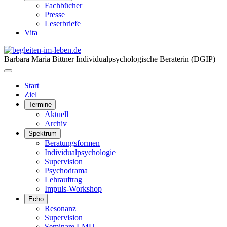
Fachbücher
Presse
Leserbriefe
Vita
Barbara Maria Bittner
Individualpsychologische Beraterin (DGIP)
Start
Ziel
Termine
Aktuell
Archiv
Spektrum
Beratungsformen
Individualpsychologie
Supervision
Psychodrama
Lehrauftrag
Impuls-Workshop
Echo
Resonanz
Supervision
Seminare LMU