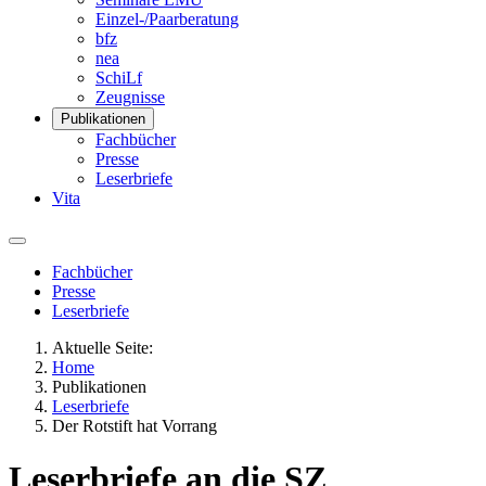
Einzel-/Paarberatung
bfz
nea
SchiLf
Zeugnisse
Publikationen
Fachbücher
Presse
Leserbriefe
Vita
Fachbücher
Presse
Leserbriefe
Aktuelle Seite:
Home
Publikationen
Leserbriefe
Der Rotstift hat Vorrang
Leserbriefe an die SZ