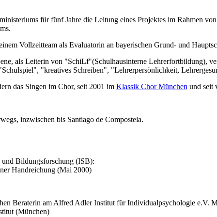
ministeriums für fünf Jahre die Leitung eines Projektes im Rahmen v
ums.
einem Vollzeitteam als Evaluatorin an bayerischen Grund- und Hauptsc
bene, als Leiterin von "SchiLf"(Schulhausinterne Lehrerfortbildung),
Schulspiel", "kreatives Schreiben", "Lehrerpersönlichkeit, Lehrergesun
dern das Singen im Chor, seit 2001 im
Klassik Chor München
und seit 
erwegs, inzwischen bis Santiago de Compostela.
ik und Bildungsforschung (ISB):
einer Handreichung (Mai 2000)
hen Beraterin am Alfred Adler Institut für Individualpsychologie e.V.
stitut (München)