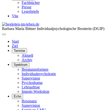
Fachbücher
Presse
Leserbriefe
Vita
Barbara Maria Bittner
Individualpsychologische Beraterin (DGIP)
Start
Ziel
Termine
Aktuell
Archiv
Spektrum
Beratungsformen
Individualpsychologie
Supervision
Psychodrama
Lehrauftrag
Impuls-Workshop
Echo
Resonanz
Supervision
Seminare LMU