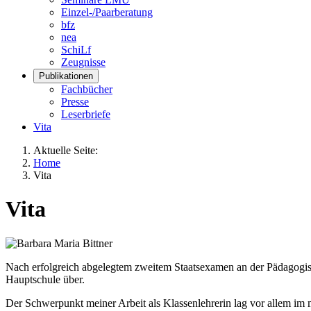
Einzel-/Paarberatung
bfz
nea
SchiLf
Zeugnisse
Publikationen
Fachbücher
Presse
Leserbriefe
Vita
Aktuelle Seite:
Home
Vita
Vita
Nach erfolgreich abgelegtem zweitem Staatsexamen an der Pädagogis
Hauptschule über.
Der Schwerpunkt meiner Arbeit als Klassenlehrerin lag vor allem im 