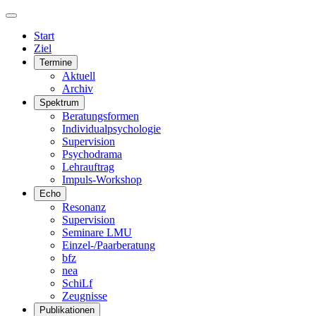
Start
Ziel
Termine
Aktuell
Archiv
Spektrum
Beratungsformen
Individualpsychologie
Supervision
Psychodrama
Lehrauftrag
Impuls-Workshop
Echo
Resonanz
Supervision
Seminare LMU
Einzel-/Paarberatung
bfz
nea
SchiLf
Zeugnisse
Publikationen