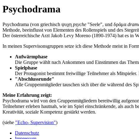
Psychodrama
Psychodrama (von griechisch ψυχη
psyche
"Seele", und δράμα
dram
Methode, beeinflusst von Elementen des Rollenspiels und des Stegreif
Der österreichische Arzt Jakob Levy Moreno (1890-1974) hat es in 
In meinen Supervisonsgruppen setze ich diese Methode meist in For
Aufwärmphase
Die Gruppe wählt nach Ankommen und Einstimmen das Thema ei
Spielphase
Der Protagonist bestimmt freiwillige Teilnehmer als Mitspiele
"Abschlussrunde"
Alle Gruppenmitglieder tauschen sich über die während des S
Meine Erfahrung zeigt:
Psychodrama wird von den Gruppenmitgliedern bereitwillig aufgenomm
Teilnehmer erleben hautnah, wie im Spiel einschränkende, als auch be
Kreativität, soziale Kompetenz gestärkt werden.
(siehe
"Echo- Supervision"
)
Datenschutz
Impressum