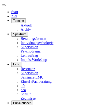
Start
Ziel
Termine
Aktuell
Archiv
Spektrum
Beratungsformen
Individualpsychologie
Supervision
Psychodrama
Lehrauftrag
Impuls-Workshop
Echo
Resonanz
Supervision
Seminare LMU
Einzel-/Paarberatung
bfz
nea
SchiLf
Zeugnisse
Publikationen