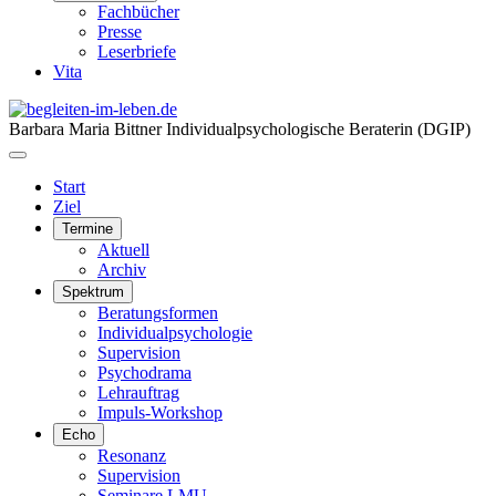
Fachbücher
Presse
Leserbriefe
Vita
Barbara Maria Bittner
Individualpsychologische Beraterin (DGIP)
Start
Ziel
Termine
Aktuell
Archiv
Spektrum
Beratungsformen
Individualpsychologie
Supervision
Psychodrama
Lehrauftrag
Impuls-Workshop
Echo
Resonanz
Supervision
Seminare LMU