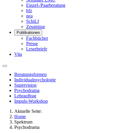
Einzel-/Paarberatung
bfz
nea
SchiLf
Zeugnisse
Publikationen
Fachbücher
Presse
Leserbriefe
Vita
Beratungsformen
Individualpsychologie
Supervision
Psychodrama
Lehrauftrag
Impuls-Workshop
Aktuelle Seite:
Home
Spektrum
Psychodrama